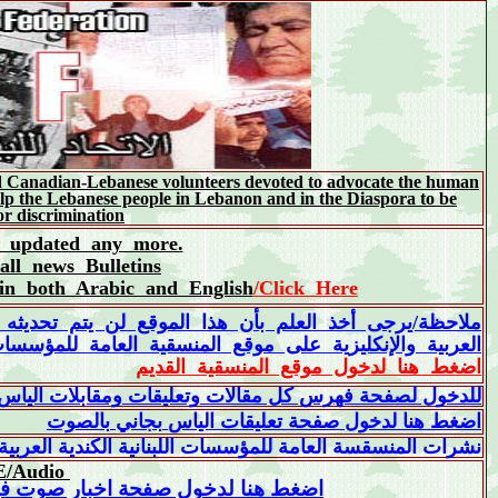
d Canadian-Lebanese volunteers devoted to advocate the human
lp the Lebanese people in Lebanon and in the Diaspora to be
r discrimination.
e updated any more.
ll news Bulletins
 in both Arabic and English
/
Click Here
ملاحظة/يرجى أخذ العلم بأن هذا الموقع لن يتم تحديثه
العربية والإنكليزية على موقع المنسقية العامة للمؤسسات ا
اضغط هنا لدخول موقع المنسقية القديم
للدخول لصفحة فهرس كل مقالات وتعليقات ومقابلات الياس بجاني العربي
اضغط
هنا
لدخول
صفحة
تعليقات
الياس
بجاني
بالصوت
نشرات المنسقسة العامة للمؤسسات اللبنانية الكندية العربية
E
/Audio
اضغط هنا لدخول صفحة اخبار صوت فينيقي