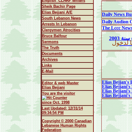
English CLHRF Writers
Sheik Bachir Page
Elias Bejjani A/E
South Lebanon News
Daily Audion 
Arrests In Lebanon
The Lccc News
Clergymen Atrocities
Bruce Balfour
التيار الوطني الحر (من فرنسا) سنة 2003
 لدخول
Sermons
The Truth
Documents
Archives
Links
E-Mail
Elias Bejjan's 
Editor & web Master
Elias Bejjani's
Elias Bejjani
Elias Bejjani's 
You are the visitor
Elias Bejjani'
since Oct. 1998
Last Updated:
12/31/14
09:34:54 PM
Copyright © 2000 Canadian
Lebanese Human Rights
Federation