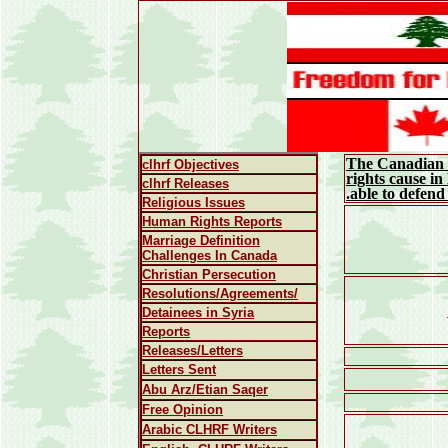
The Canadian L
clhrf Objectives
rights cause i
clhrf Releases
able to defend
Religious Issues
Human Rights Reports
Marriage Definition
Challenges In Canada
Christian Persecution
Resolutions/Agreements/
Detainees in Syria
Reports
Releases/Letters
Letters Sent
Abu Arz/Etian Saqer
Free Opinion
Arabic
CLHRF Writers