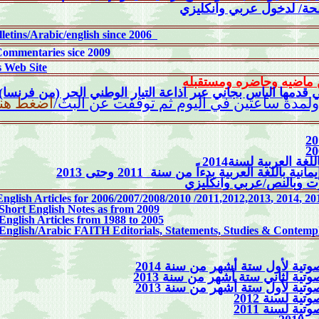
فحة
لدخول
عربي وانكليزي
Daily News Bulletins/Arabic/english since 2006
Commentaries sice 2009
 Web Site
ن ماضيه وحاضره ومستقبله
 ولمدة ساعتين في اليوم ثم توقفت عن البث
اضغط هنا
2014
لسنة
العربية
للغة
وحتى 2013
2011
سنة
من
بدءاً
العربية
باللغة
يمانية
ت
وبالنص/عربي وانكليزي
English Articles for 2006/2007/2008/2010
/201
1
,2012,2013
, 2014
, 20
 Short English Notes
as from 2009
English Articles f
rom
1988
to
2005
s English/Arabic FAITH Editorials, Statements, Studies & Contemp
ية لأول ستة أشهر من سنة 2014
3
ية لثاني ستة أشهر من سنة 201
3
ية لأول ستة أشهر من سنة 201
2
ة لسنة 201
 لسنة 2011