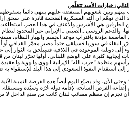
لتالي: خيارات الأسد تتقلّص
ينهم وبين شعوبهم المنتفضة عليهم ينتهي دائماً بسقوطهم و
لأسد الذي توهّم ان آلته العسكرية الضخمة قادرة على سحق إ
بين الطرفين هي الأشرس والأعنف في هذا العصر، استطاعت ا
هها، والدعم الروسي ـ الصيني ـ الإيراني غير المحدود لنظام
ى العاصمة مؤذنة باقتراب موعد الحسم وانهيار النظام، مستح
قرّر البقاء في سوريا فسيلقى حتماً مصير معمّر القذافي أو أ
ء إلى دويلته الموعودة في اللاذقية فسيلحق به الثوار إلى عق
إيجابية كثيرة على الوضع اللبناني، أولها تحرّر لبنان من 
رأسهم منظمة "حزب الله" الإيرانية الهوى والهوية والعقيدة.
 إلى استقدام النفوذ السعودي إلى هذا البلد للإستقواء به ض
لقد أضاع لبنان كل الفرص التي أتت لإنقاذه منذ العام ١٩٧٥ وحتى الآن، وقد يضيّع اليوم أيضاً 
اعة الفرص السانحة لإقامة دولة حُرّة وسيّدة ومستقلة.
ن نجزم إن معظم مصائب لبنان كانت من صنع الداخل لا من صن