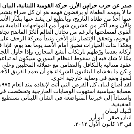
صدر عن حزب حراس الأرز- حركة القومية اللبنانية،
البيان
ا
ما لا يفهمه الطغاة أو يرفضون فهمه هو ان كل صراع ينشب ب
عنها أحدٌ من طغاة التاريخ، وبالطبع لن يشذ عنها بشّار ا
والآن وبعد أكثر من عشرين شهراً من المواجهات الدامية 
القوى لمصلحتها بالرغم من تخاذل العالم الحُرّ الفاضح تجا
الهجوم، وتحقق الإنتصار تلوَ الآخر، وتبدأ معركة الزحف عل
وهكذا بدأت الخيارات تضيق أمام الأسد يوماً بعد يوم، فإذا 
أركانه بعدما ورّطهم بارتكاب أبشع المجازر، وإذا حاول اللجو
مِمّا لا شك فيه إن سقوط النظام السوري سيكون له تداعيات 
عقود متتالية بالتكافل والتضامن مع عملائه المحلّيين وعلى 
ولكن ما يخشاه اللبنانيون الشرفاء هو أن يعمد الفريق الآخر
لنعود ونقع في وصاية خارجية أخرى.
بعصابة سياسية استهوت الوصايات الخارجية وتخصّصت في إض
واستناداً
إلى خبرتنا المتواضعة في الشأن اللبناني نستطيع أ
الحقيقية.
لبَّـيك
لبـنان
اتيان صقر ـ أبو أرز
في ١٣ كانون الأول ٢٠١
۲.