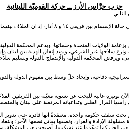
حزب حرَّاس الأرز ــ حركة القوميّة اللبنانية
التالي:
ي حالة
الإنقسام
بين فريقي ١٤ و ٨ آذار، إذ
ان
الخلاف بينهما
 بزعامة الولايات المتحدة وحلفائها، ويدعم المحكمة الدولي
إتفاق
الهدنة بين لبنان وإس
راني، ويرفض المحكمة الدولية
والإندماج
بالدولة وتسليم سلاحه
تراتيجية
دفاعية، وإيجاد حلّ وسط بين مفهوم الدولة والدويلة،
ن بوتيرةٍ عالية للبحث عن تسوية معيّنة بين الفريقين المذ
رأسها القرار الظني وتداعياته المرتقبة على لبنان والمنطقة
 تحت سقف حكومة واحدة، معتقدةً
انها
قادرة على تدوير الزو
شلولة الإرادة والقرار، ونصفها يقاتل نصفها الآخر؛ ولتفاد
ي الحل كما توهّموا عند تشكيلها، أصبحت هي المشكلة، ورح