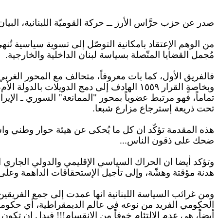
صدر عن حزب حرَّاس الأرز ــ حركة القوميّة اللبنانية،
البيان
من الوهم
الإعتقاد
بامكانية
التوصّل إلى تسوية سياسية تُنه
مُجمل القضايا المتّصلة بسياسة لبنان الداخلية والخارجية.
فالفريق الأول، كما بات معروفاً، متحالف مع المحور الغربي
وبخاصةٍ القرار ١٥٥٩ الهادف إلى دمج الدويلات بالدولة الأم، ونزع سلاحها غير الشرعي، ويؤيد
تماماً، فهو مرتبط عضوياً بمحور "الممانعة" السوري ـ الإي
تحت ذريعة
إسترجاع
مزارع شبعا.
هذه المقدمة تؤكّد
ان
كل ما يُحكى عن هيئة حوار وطني
واس
ضحك على ذقون الناس...
وتؤكد أيضا
ان
الحراك السياسي الإقليمي والدولي الجاري الآ
هدنة مؤقتة وهشّة، وإلى تأجيل
الإستحقاقات
الداهمة وعلى 
ومن غرائب السياسة اللبنانية
انها
عمدت إلى جمع الفريقين
الحكومي الفريد من نوعه في عالم الديمقراطية، أي حكومة م
أيضاً، هي عدم
الإلتئام
خوفاً من
الإنقسام
!!! فبدل
ان
تكون ه