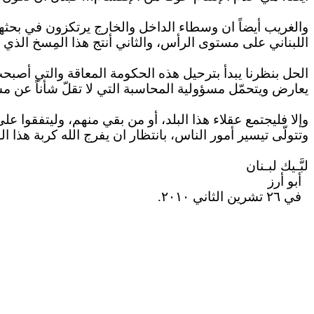
والغريب أيضاً
ان
وسطاء الداخل والخارج يرتكزون في بحثه
اللبناني على مستوى الرأس، والثاني أنتج هذا المِسخ الذي أ
الحل بنظرنا يبدأ بترحيل هذه الحكومة المعاقة والتي أصب
يعارض ويتحمّل مسؤولية المحاسبة التي لا تقلّ شأناً عن مس
وإلا فليجتمع عقلاء هذا البلد، أو من بقي منهم، وليتفقوا
وتتولّى تيسير أمور الناس، بانتظار
ان
يفرج الله كربة هذا ا
لبَّـيك
لبـنان
أبو أرز
في ٢٦ تشرين الثاني ٢٠١٠.