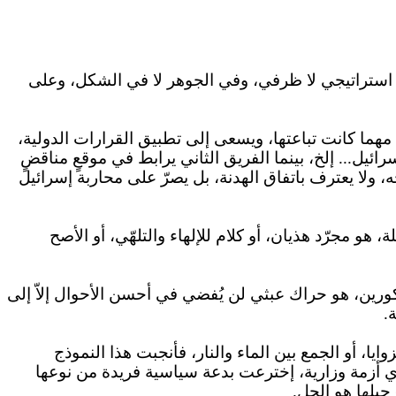
 استراتيجي لا ظرفي، وفي الجوهر لا في الشكل، وعلى
ة مهما كانت
تباعتها
، ويسعى إلى تطبيق القرارات الدولية،
رائيل...
إلخ
، بينما الفريق الثاني يرابط في موقعٍ مناقضٍ
، ولا يعترف باتفاق الهدنة، بل يصرّ على محاربة إسرائيل
 هو مجرّد هذيان، أو كلام للإلهاء والتلهّي، أو الأصح
كورين، هو حراك عبثي لن يُفضي في أحسن الأحوال إلاّ إلى
.
ايا، أو الجمع بين الماء والنار، فأنجبت هذا النموذج
ي أزمة وزارية،
إخترعت
بدعة سياسية فريدة من نوعها
يلها هو الحل.