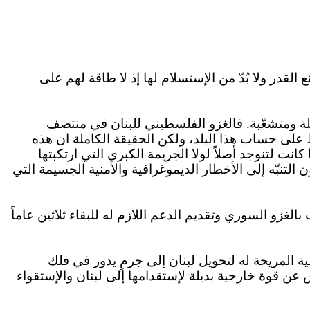
القدر ولا بُدّ من
الإستسلام
لها إذ لا طاقة لهم على
لة ومتشعّبة. فالغزو الفلسطيني للبنان في منتصف
 على حساب هذا البلد، ولكن الحقيقة الكاملة
ان
هذه
ا كانت
لتنوجد
أصلاً لولا الجريمة الكبرى التي ارتكبتها
التنبّه إلى الأخطار الديموغرافية والأمنية الجسيمة التي
الغزو السوري وتقديم الدعم اللازم له للبقاء ثلاثين عاماً
ني وتأمين التغطية المريحة له لتحويل لبنان إلى جرمٍ يدور في فلك
تّش عن قوة خارجية بديلة
لإستقدامها
إلى لبنان
والإستقواء