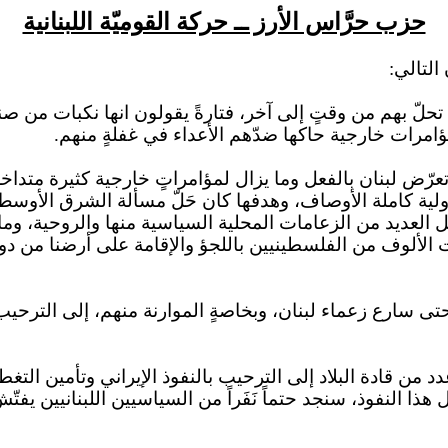
حزب حرَّاس الأرز ــ حركة القوميّة اللبنانية
التالي:
ي تحلّ بهم من وقتٍ إلى آخر، فتارةً يقولون
انها
نكبات من صنع 
ات خارجية حاكها ضدّهم الأعداء في غفلةٍ منهم.
ّض لبنان بالفعل وما يزال لمؤامراتٍ خارجية كثيرة متداخ
لية كاملة الأوصاف، وهدفها كان حَلّ مسألة الشرق الأوسط
قِبَل العديد من الزعامات المحلية السياسية منها والروحية، وم
باللجؤ
والإقامة على أرضنا من دون 
تى سارع زعماء لبنان، وبخاصةٍ الموارنة منهم، إلى الترحيب ب
السوري في العام ٢٠٠٥ حتى هرع عدد من قادة البلاد إلى الترحيب بالنفوذ الإيرا
ل هذا النفوذ، سنجد حتماً نَفَراً من السياسيين اللبنانيين يف