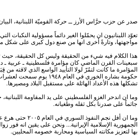
صدر عن حزب حرَّاس الأرز ــ حركة القوميّة اللبنانية،
البيان
تعوّد اللبنانيون
ان
يحمّلوا الغير دائماً مسؤولية النكبات الت
مواجهتها، وتارةً أخرى
انها
من صنع دول كبرى على شكل مؤامر
هذا
الكلام فيه شيء من الحقيقة وليس كل الحقيقة، حيث تعر
سبعينات القرن الماضي كان مؤامرة فلسطينية ـ عربية ـ دو
المؤامرة ما كانت لتمُرّ لولا التأييد الواسع الذي لاقته من 
حكومة
بشاره
الخوري
في العام ١٩٤٨ يوم سمحت لعشرات الألوف من الفلسطينيين
تشكلها هذه الأعداد الهائلة على مستقبل البلاد ومصيرها.
وما
ان
اندحر الغزو الفلسطيني على يد المقاومة اللبنانية، ح
جاثماً على صدرنا بكل ثقله وطغيانه.
وما
ان
أفل نجم النفوذ 
الجمهورية الإسلامية الإيرانية... ونحن على يقين انه فور زوا
بها
لتعزيز مكانته السياسية ومحاربة خصومه المحليين.