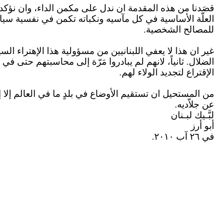
قصَدنا من هذه المقدمة
ان
ندل على مكمن الداء، وان نؤكد
العلّة الأساسية في كل مآسيه ونكباته تكمن في نفسية سيا
للمصالح الشخصية.
غير
ان
هذا لا يعفي اللبنانيين من مسؤولية هذا
الإهتراء
السيا
الضلال. ثانياً،
لانهم
لم يبادروا مَرّة إلى محاسبتهم حتى في عز
الإقتراع
لتجديد الولاء لهم.
من المستحيل
ان
تستقيم الأوضاع في بلدٍ ما في العالم إل
عن جلاّديه.
لبَّـيك
لبـنان
أبو أرز
في ٢٦ آب ٢٠١٠.