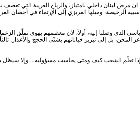
ان
مرض لبنان داخلي بامتياز، والرياح الغريبة التي تعصف
به
سييه الرخيصة، وميلها الغريزي إلى
الإرتماء
في أحضان الغربا
سي الذي وصلنا إليه، أولاً، لأن معظمهم يهوى تملّق الزعم
 المحن، بل إلى تبرير خياناتهم بشتّى الحجج والأعذار. ثالثاً
ا إذا تعلّم الشعب كيف ومتى يحاسب
مسؤوليه
... وإلا سيظل 