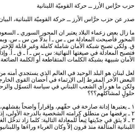
حزب حرَّاس الأرز ــ حركة القوميّة اللبنانية
صدر عن حزب حرَّاس الأرز ــ حركة القوميّة اللبنانية، البيان 
ما زال بعض زعماء البلاد يعتبر ان المحور السوري ـ السعود
المحور فأصبحت المعادلة س ـ س ـ أ بدلاً من س ـ س. وبما 
ق. ولكي تصبح شبكة الأمان شاملة كاملة وغير قابلة للإختراق
فتصبح المعادلة في صيغتها النهائية: س ـ س ـ أ ـ ق ـ أ. وإذ
الأمان شبيهة بشبكة الكلمات المتقاطعة أو الكلمة الضائعة.
لعل لبنان هو البلد الوحيد في العالم الذي يستجدي أمنه من 
البعض الآخر المفرط إلى الإرتماء في أحضان القوى الخارج
ولكن ما هو رأي الشعب اللبناني في سياسة التسوّل والزحف الم
حلولٍ لمشاكلهم؟؟؟
١ ـ يعتبرها إدانة صارخة في حقّهم، وإقراراً واضحاً بفشلهم، وتهرّباً جباناً من المسؤولية بإلقائها على الغير، حيث ان الدولة الفاشلة وحدها تستجدي الأمن من الخارج.
٢ ـ يرفضها من منطلق كرامته الشخصية بالدرجة الأولى، إذ يأبى العيش تحت رحمة مزاج الدول الإقليمية وتفاهماتها الهشّة المعرّضة للإنتكاس في كل لحظة.
٣ ـ لا يثق في جدّيتها تِبعاً للمعادلة التالية: كلما زاد تدخ
اللبنانية المتآلفة منذ قرون إلاّ وكان الغرباء وراءَها واللبناني