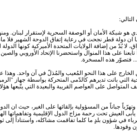
التالي:
ي هو شبكة الأمان أو الوصفة السحرية لإستقرار لبنان. ومنهم
ان دولة قطر نجحت في رعاية إتفاق الدوحة الشهير فلا مانع
، لا بُدّ من إضافة الولايات المتحدة الأميركية كونها الدول
ا تابعنا على هذا المنوال واستحضرنا الإتحاد الأوروبي والصي
.. فتصوّر هذه المسخرة.
الخارج على هذا النحو المُعيب والمُذلّ في آن واحد. وهذا عا
ية التي باتت تديرهم كالدّمى المتحركة بواسطة جهاز "الرم
تواصل على العواصم القريبة والبعيدة التي يتّبعها هؤلاء الز
ّل الغرباء في شؤون بلدٍ ما كلما تفاقمت مشاكله، واستناداً إلى
ون وقودها.