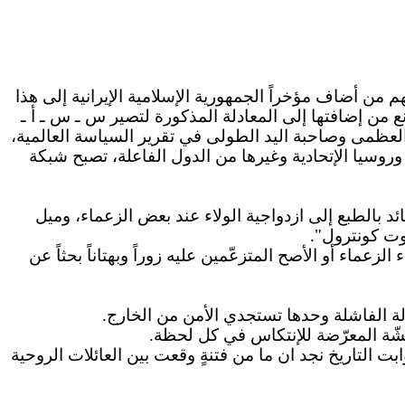
 من أضاف مؤخراً الجمهورية الإسلامية الإيرانية إلى هذا
 من إضافتها إلى المعادلة المذكورة لتصير س ـ س ـ أ ـ
ة العظمى وصاحبة اليد الطولى في تقرير السياسة العالمية،
ن وروسيا الإتحادية وغيرها من الدول الفاعلة، تصبح شبكة
ئد بالطبع إلى ازدواجية الولاء عند بعض الزعماء، وميل
وت كونترول".
عماء أو الأصح المتزعّمين عليه زوراً وبهتاناً بحثاً عن
 ثوابت التاريخ نجد ان ما من فتنةٍ وقعت بين العائلات الروحية