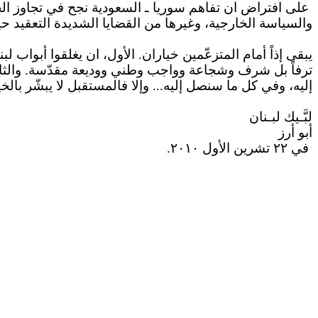
على افتراض ان تفاهم سوريا ـ السعودية نجح في تجاوز الخل
والسياسة الخارجية، وغيرها من القضايا الشديدة التعقيد 
يبقى إذاً أمام المتزعّمين خياران. الأول، ان يغلقوا أبواب ل
ترفاً بل شرف وشجاعة وواجب وطني ووديعة مقدّسة. والثاني،
إليه، وفي كل ما سنصل إليه... وإلا فالمستقبل لا يبشّر بالخي
لبَّـيك لبـنان
أبو أرز
في
۲۲
تشرين الأول ٢٠١٠.