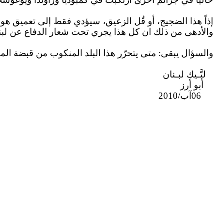
إذاً هذا الضجيج، أو قُل
الزعيق
، سيؤدي فقط إلى تعميق هوة ال
والأدهى من ذلك
ان
كل هذا يجري تحت شعار الدفاع عن لبن
والسؤال يبقى: متى يتحرّر هذا البلد المنكوب من قبضة الم
لبَّـيك
لبـنان
أبو أرز
06
آب/2010