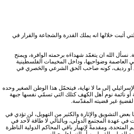
لتي أثبت خلالها انه يملك القدرة والشجاعة والقرار في
ة. نسأل الله
ان
يتغمّد شهداءَه برحمته الوافرة، ويمنح
ي العاصمة وضواحيها، وداخل المخيمات الفلسطينية
يل أو رديف، كونه صاحب الحق الشرعي
والحَصري
في
لإسرائيلي إلى ما لا نهاية، فيتحمّل هذا الوطن الصغير وحده
 أو نائمة نوم أهل الكهف كتلك التي تسمّي نفسها جبهة
قضيةٍ غير قضيته المقدّسة
.
 بعض التشويق والإثارة والكثير من التهويل، لن تؤدي في
 في عهدة المجتمع الدولي، وبالتالي لا طاقة لأحد في
مم المتحدة، ومقدمةً
لإنهيار
باقي المحاكم الدولية الناظرة
مع الدولي القبول
به
أو التساهل حياله
.