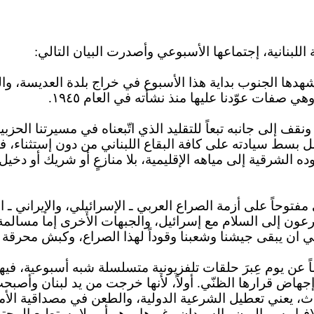
للبنانية،
إجتماعها
الأسبوعي وأصدرت البيان التالي
:
شهدها الجنوب بداية هذا الأسبوع في خراج بلدة
العديسة
، وا
ي صفات عوّدنا عليها منذ نشأته في العام ١٩٤٥
.
 إلى جانبه تبعاً للتقليد الذي اتّبعناه في مسيرتنا الحزبي
مل بسط سيادته على كافة البقاع اللبناني من دون
إستثناء
، ف
الشرقية إلى مياهه الإقليمية، بلا منازعٍ أو شريك أو دخ
مفتوحاً على أزمة الصراع العربي ـ الإسرائيلي، والإيراني ـ ا
رعون
إلى السلام مع إسرائيل، والجبهات الأخرى إما مسالمة
لي
ان
يبقى جيشنا وشعبنا وقوداً لهذا الصراع، وكبش محرقة ل
 عن يوم عِبرَ حلقات تلفزيونية متسلسلة شبه أسبوعية، فيها
إجهاض قرارها الظنّي.
أولاً
، لأنها خرجت من يد لبنان وأصبحت
ذا حدث، يعني تعطيل الشرعية الدولية، والطعن في مصداقية الأ
يا وسيراليون والسودان وغيرها، وهو أمر لا يستطيع المجت