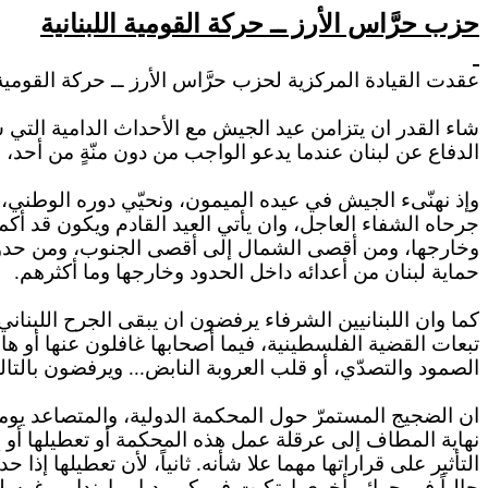
حزب حرَّاس الأرز ــ حركة القومية اللبنانية
عقدت القيادة المركزية لحزب حرَّاس الأرز ــ حركة القومية ا
شاء القدر
ان
يتزامن عيد الجيش مع الأحداث الدامية التي 
الدفاع عن لبنان عندما يدعو الواجب من دون منّةٍ من أحد، وه
وإذ
نهنّىء
الجيش في عيده الميمون، ونحيّي دوره الوطني، ونقف
جرحاه الشفاء العاجل، وان يأتي العيد القادم ويكون قد أك
وخارجها، ومن أقصى الشمال إلى أقصى الجنوب، ومن حدوده 
حماية لبنان من أعدائه داخل الحدود وخارجها وما أكثرهم
.
كما وان اللبنانيين الشرفاء يرفضون
ان
يبقى الجرح اللبناني 
تبعات القضية الفلسطينية، فيما أصحابها غافلون عنها أو
ها
الصمود والتصدّي، أو قلب العروبة النابض... ويرفضون بالتا
ان
الضجيج المستمرّ حول المحكمة الدولية، والمتصاعد يوماً
نهاية المطاف إلى عرقلة عمل هذه المحكمة أو تعطيلها أو 
التأثير على قراراتها مهما علا شأنه. ثانياً، لأن تعطيلها إ
حالياً في جرائم أخرى ارتكبت في كمبوديا
وراوندا
ويوغوسلاف